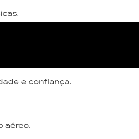
icas.
dade e confiança.
o aéreo.