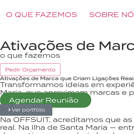
O QUE FAZEMOS
SOBRE N
BOOK A CALL
Ativações de Marc
o que fazemos
Pedir Orçamento
Ativações de Marca que Criam Ligações Rea
Transformamos ideias em experiên
Maria, que aproximam marcas e pe
Agendar Reunião
Ver portfólio
Na OFFSUIT, acreditamos que a
real. Na Ilha de Santa Maria — entr