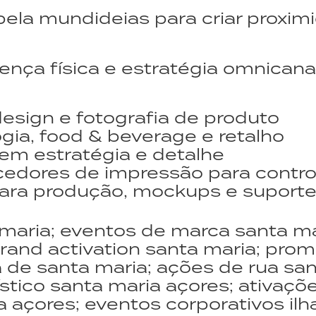
ela mundideias para criar proxim
nça física e estratégia omnicanal
design e fotografia de produto
ia, food & beverage e retalho
 em estratégia e detalhe
cedores de impressão para contro
 para produção, mockups e suport
 maria; eventos de marca santa ma
 brand activation santa maria; pr
a de santa maria; ações de rua sa
stico santa maria açores; ativaçõ
 açores; eventos corporativos il