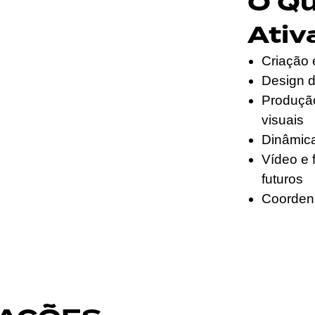
O Q
Ativ
Criação 
Design de
Produção
visuais
Dinâmica
Vídeo e 
futuros
Coordena