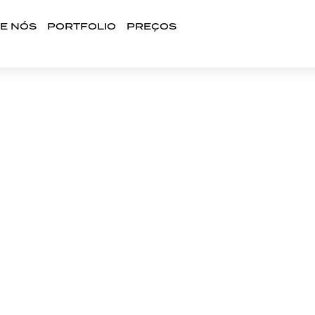
E NÓS
PORTFOLIO
PREÇOS
RCA ILHA DE SÃO MI