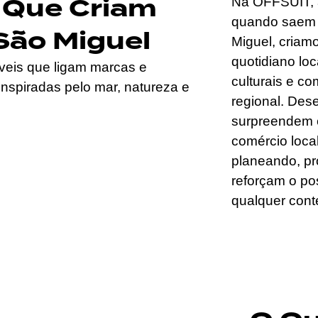
 Que Criam
Na OFFSUIT, 
quando saem 
São Miguel
Miguel, criam
quotidiano lo
eis que ligam marcas e
culturais e co
inspiradas pelo mar, natureza e
regional. Des
surpreendem 
comércio local
planeando, p
reforçam o po
qualquer cont