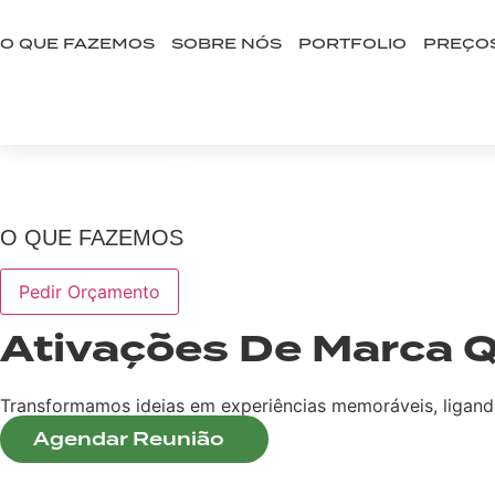
Ir
para
O QUE FAZEMOS
SOBRE NÓS
PORTFOLIO
PREÇO
o
BOOK A CALL
conteúdo
ATIVAÇÕES DE MARCA
O QUE FAZEMOS
Pedir Orçamento
Ativações De Marca Q
Transformamos ideias em experiências memoráveis, ligando 
Agendar Reunião