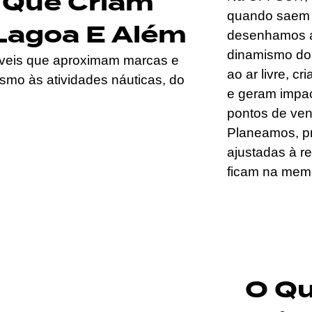
 Que Criam
quando saem 
Lagoa E Além
desenhamos a
dinamismo do 
veis que aproximam marcas e
ao ar livre, 
ismo às atividades náuticas, do
e geram impac
pontos de vend
Planeamos, p
ajustadas à r
ficam na memó
O Q