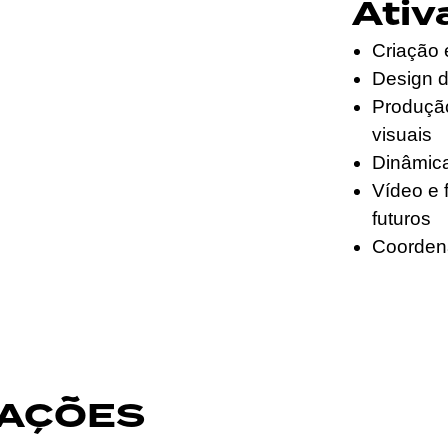
Ativ
Criação 
Design de
Produção
visuais
Dinâmica
Vídeo e 
futuros
Coordena
VAÇÕES