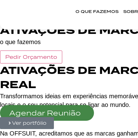
O QUE FAZEMOS
SOBR
ATIVAÇÕES DE MARC
o que fazemos
Pedir Orçamento
ATIVAÇÕES DE MARC
REAL
Transformamos ideias em experiências memoráveis
locais e o seu potencial para se ligar ao mundo.
Agendar Reunião
Ver portfólio
Na OFFSUIT, acreditamos que as marcas ganham v