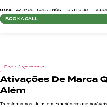
Ir
para
O QUE FAZEMOS
SOBRE NÓS
PORTFOLIO
PREÇO
o
BOOK A CALL
conteúdo
ATIVAÇÕES DE MARC
O QUE FAZEMOS
Pedir Orçamento
Ativações De Marca Q
Além
Transformamos ideias em experiências memoráveis 