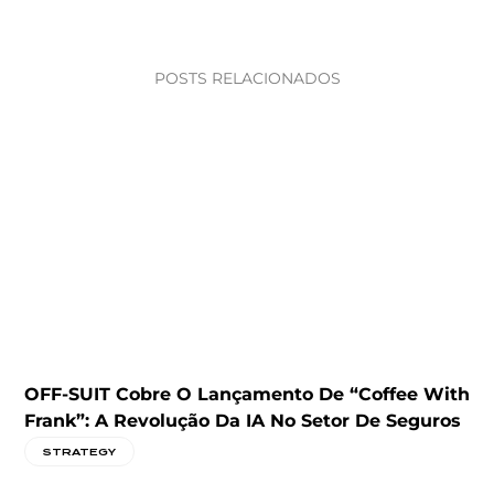
POSTS RELACIONADOS
OFF-SUIT Cobre O Lançamento De “Coffee With
A
Frank”: A Revolução Da IA No Setor De Seguros
A
D
STRATEGY