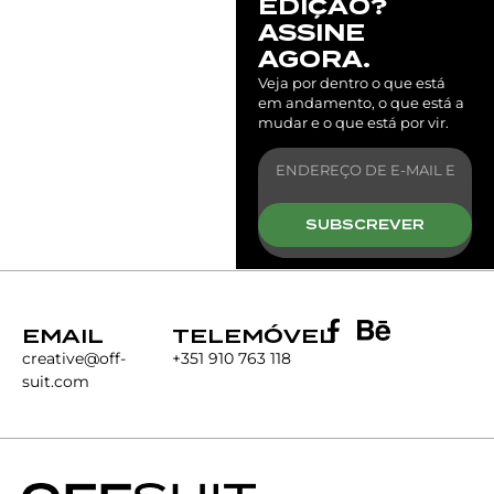
EDIÇÃO?
ASSINE
AGORA.
Veja por dentro o que está
em andamento, o que está a
mudar e o que está por vir.
SUBSCREVER
EMAIL
TELEMÓVEL
creative@off-
+351 910 763 118
suit.com