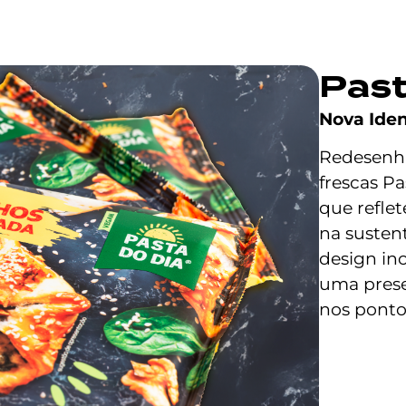
Past
Nova Iden
Redesenhá
frescas Pa
que reflet
na susten
design inc
uma prese
nos ponto