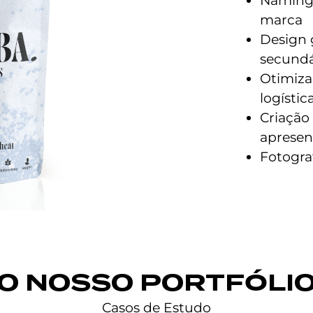
Naming 
marca
Design 
secundá
Otimiza
logístic
Criação
apresen
Fotogra
O NOSSO PORTFÓLI
Casos de Estudo