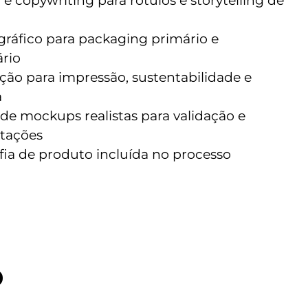
e copywriting para rótulos e storytelling de
gráfico para packaging primário e
rio
ção para impressão, sustentabilidade e
a
 de mockups realistas para validação e
tações
fia de produto incluída no processo
O