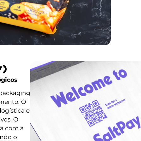
y)
ógicos
 packaging
amento. O
logística e
vos. O
ya com a
indo o