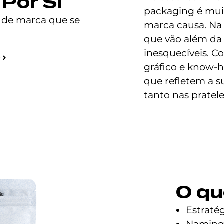
Por Si
packaging é muit
 de marca que se
marca causa. Na
que vão além da 
inesquecíveis. C
O
gráfico e know-
que refletem a 
tanto nas pratele
O qu
Estratég