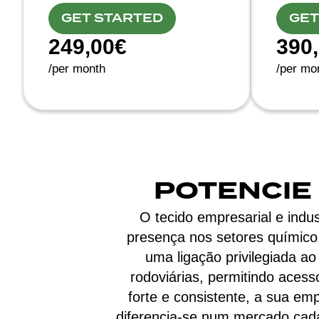
GET STARTED
GET
249,00€
390
/per month
/per mo
POTENCIE
O tecido empresarial e indus
presença nos setores químico,
uma ligação privilegiada ao 
rodoviárias, permitindo acess
forte e consistente, a sua em
diferencia-se num mercado cada