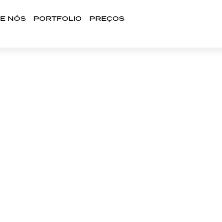
E NÓS
PORTFOLIO
PREÇOS
DES SOCIAIS ESTARR