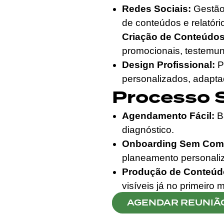
Redes Sociais:
Gestão 
de conteúdos e relató
Criação de Conteúdos
promocionais, testemun
Design Profissional:
Po
personalizados, adapta
Processo 
Agendamento Fácil:
Ba
diagnóstico.
Onboarding Sem Comp
planeamento personali
Produção de Conteúdo
visíveis já no primeiro
AGENDAR REUNIÃ