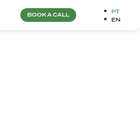
PT
BOOK A CALL
EN
EJA