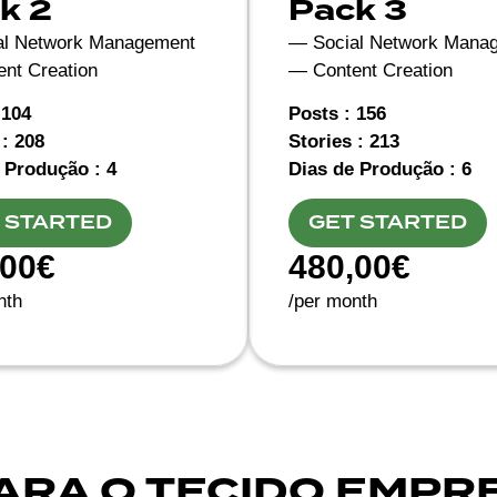
k 2
Pack 3
al Network Management
— Social Network Mana
nt Creation
— Content Creation
 104
Posts : 156
 : 208
Stories : 213
 Produção : 4
Dias de Produção : 6
 STARTED
GET STARTED
,00€
480,00€
nth
/per month
ARA O TECIDO EMPR