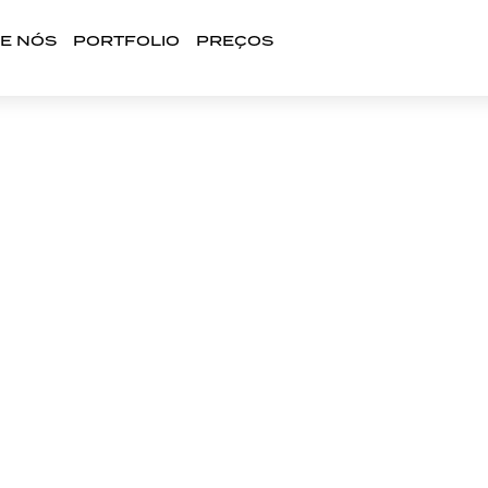
E NÓS
PORTFOLIO
PREÇOS
SOCIAIS ILHA DE SÄO