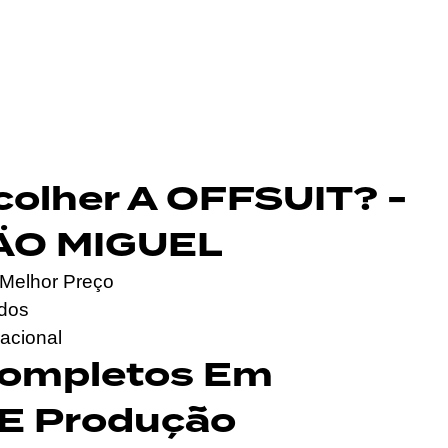
colher A OFFSUIT? -
ÄO MIGUEL
Melhor Preço
ados
acional
Completos Em
 E Produção