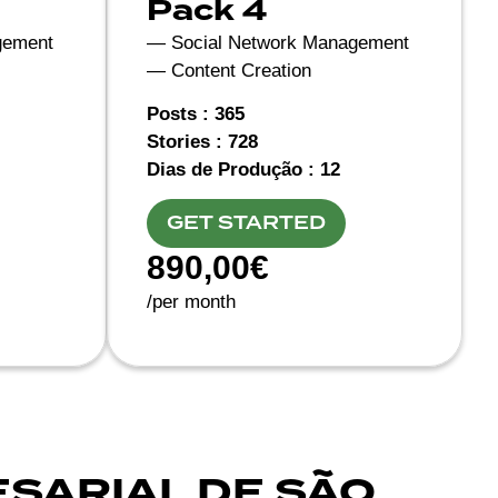
Pack 4
gement
— Social Network Management
— Content Creation
Posts : 365
Stories : 728
Dias de Produção : 12
GET STARTED
890,00€
/per month
ESARIAL DE SÃO