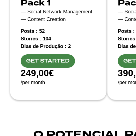
Pack 1
Pac
— Social Network Management
— Soci
— Content Creation
— Conte
Posts : 52
Posts :
Stories : 104
Stories
Dias de Produção : 2
Dias de
GET STARTED
GET
249,00€
390
/per month
/per mo
O POTENCIAL P