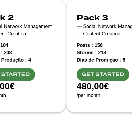
k 2
Pack 3
al Network Management
— Social Network Mana
nt Creation
— Content Creation
 104
Posts : 156
 : 208
Stories : 213
 Produção : 4
Dias de Produção : 6
 STARTED
GET STARTED
,00€
480,00€
nth
/per month