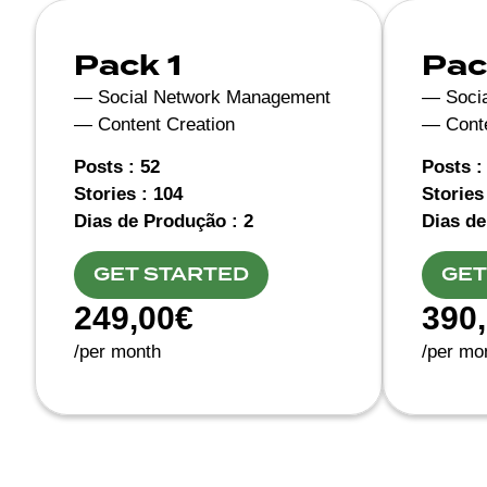
Pack 1
Pac
— Social Network Management
— Soci
— Content Creation
— Conte
Posts : 52
Posts :
Stories : 104
Stories
Dias de Produção : 2
Dias de
GET STARTED
GET
249,00€
390
/per month
/per mo