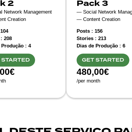
k 2
Pack 3
al Network Management
— Social Network Mana
nt Creation
— Content Creation
 104
Posts : 156
 : 208
Stories : 213
 Produção : 4
Dias de Produção : 6
 STARTED
GET STARTED
,00€
480,00€
nth
/per month
L DESTE SERVIÇO PA