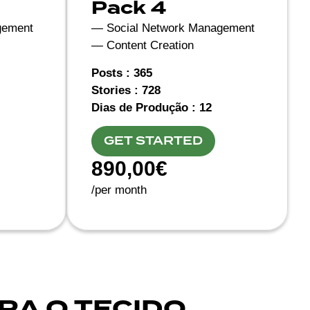
Pack 4
gement
— Social Network Management
— Content Creation
Posts : 365
Stories : 728
Dias de Produção : 12
GET STARTED
890,00€
/per month
RA O TECIDO