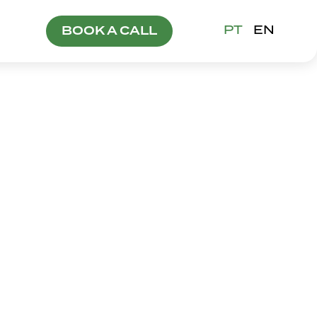
PT
EN
BOOK A CALL
IEL