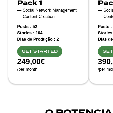
Pack 1
Pac
— Social Network Management
— Soci
— Content Creation
— Conte
Posts : 52
Posts :
Stories : 104
Stories
Dias de Produção : 2
Dias de
GET STARTED
GET
249,00€
390
/per month
/per mo
O POTENCIA