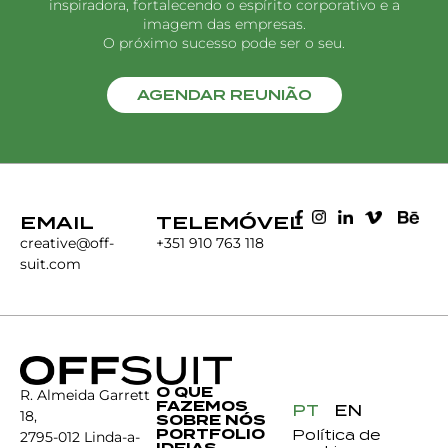
inspiradora, fortalecendo o espírito corporativo e a
imagem das empresas.
O próximo sucesso pode ser o seu.
AGENDAR REUNIÃO
EMAIL
TELEMÓVEL
creative@off-
+351 910 763 118
suit.com
O QUE
R. Almeida Garrett
FAZEMOS
PT
EN
18,
SOBRE NÓS
PORTFOLIO
Política de
2795-012 Linda-a-
IDEIAS