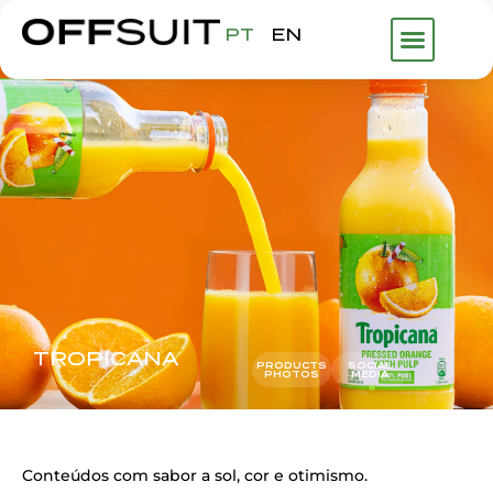
PT
EN
O QUE FAZE
TROPICANA
PRODUCTS
SOCIAL
PHOTOS
MEDIA
Conteúdos com sabor a sol, cor e otimismo.