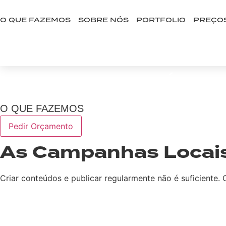
Ir
para
O QUE FAZEMOS
SOBRE NÓS
PORTFOLIO
PREÇO
o
BOOK A CALL
conteúdo
WHAT WE DO – ÁGU
O QUE FAZEMOS
Pedir Orçamento
As Campanhas Locais
Criar conteúdos e publicar regularmente não é suficiente.
AGENDAR REUNIÃO