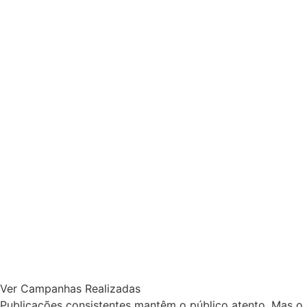
Ver Campanhas Realizadas
Publicações consistentes mantêm o público atento. Mas o