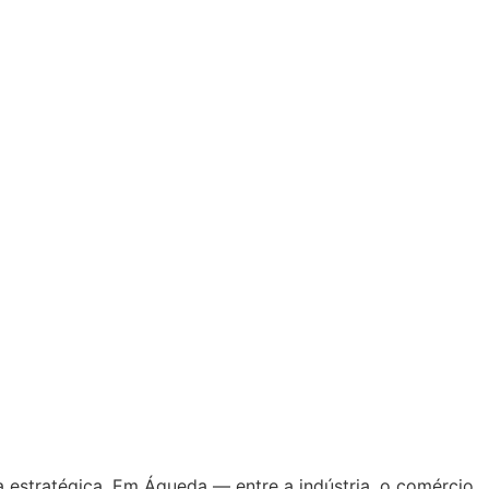
estratégica. Em Águeda — entre a indústria, o comércio