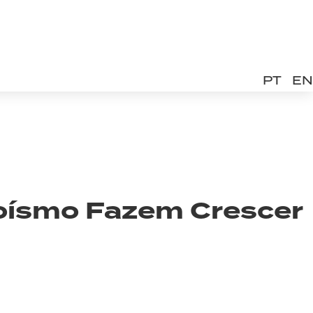
PT
EN
oísmo Fazem Crescer