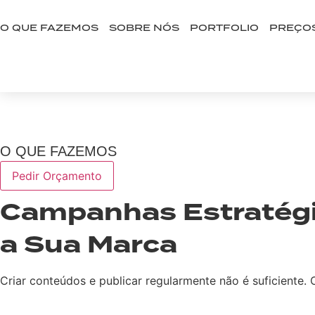
Ir
para
O QUE FAZEMOS
SOBRE NÓS
PORTFOLIO
PREÇO
o
BOOK A CALL
conteúdo
WHAT WE DO – ANG
O QUE FAZEMOS
Pedir Orçamento
Campanhas Estratégi
a Sua Marca
Criar conteúdos e publicar regularmente não é suficiente.
AGENDAR REUNIÃO