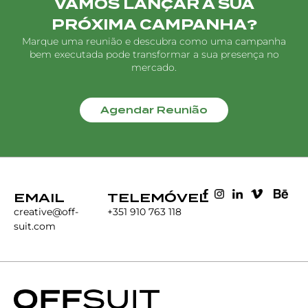
VAMOS LANÇAR A SUA
PRÓXIMA CAMPANHA?
Marque uma reunião e descubra como uma campanha
bem executada pode transformar a sua presença no
mercado.
Agendar Reunião
EMAIL
TELEMÓVEL
creative@off-
+351 910 763 118
suit.com