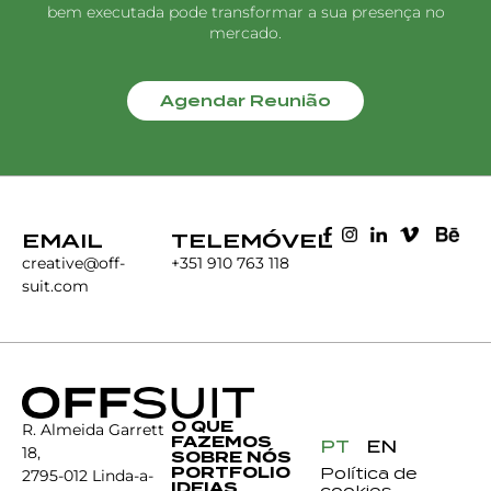
bem executada pode transformar a sua presença no
mercado.
Agendar Reunião
EMAIL
TELEMÓVEL
creative@off-
+351 910 763 118
suit.com
O QUE
R. Almeida Garrett
FAZEMOS
PT
EN
18,
SOBRE NÓS
PORTFOLIO
Política de
2795-012 Linda-a-
IDEIAS