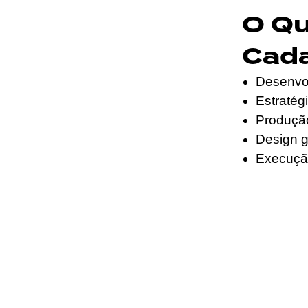
O Q
Cad
Desenvol
Estratég
Produção
Design gr
Execuçã