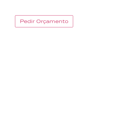
WHAT WE DO – PO
O QUE FAZEMOS
Pedir Orçamento