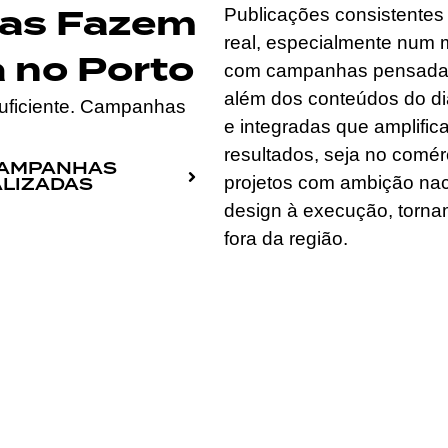
tas Fazem
Publicações consistentes
real, especialmente num 
 no Porto
com campanhas pensadas
além dos conteúdos do d
suficiente. Campanhas
e integradas que amplifi
resultados, seja no comérc
CAMPANHAS
projetos com ambição nacio
LIZADAS
design à execução, tornam
fora da região.