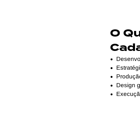
O Q
Cad
Desenvol
Estratég
Produção
Design gr
Execuçã