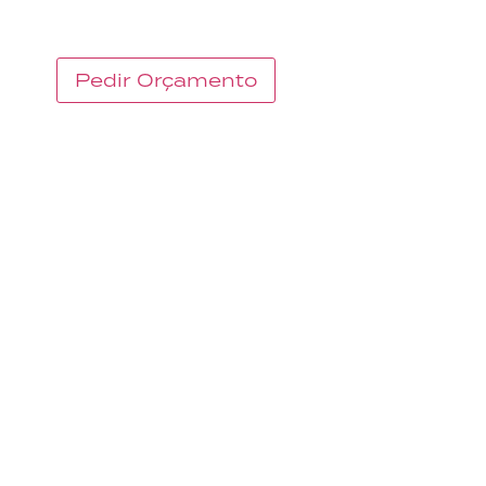
WHAT WE DO – S
O QUE FAZEMOS
Pedir Orçamento