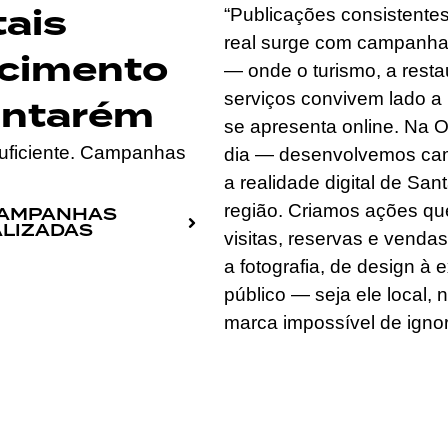
ais
“Publicações consistente
real surge com campanha
scimento
— onde o turismo, a restau
serviços convivem lado a
antarém
se apresenta online. Na 
suficiente. Campanhas
dia — desenvolvemos cam
a realidade digital de S
região. Criamos ações qu
CAMPANHAS
LIZADAS
visitas, reservas e venda
a fotografia, de design 
público — seja ele local,
marca impossível de ignor