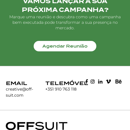
VAMOS LANÇAR A SUA
PRÓXIMA CAMPANHA?
Marque uma reunião e descubra como uma campanha
bem executada pode transformar a sua presença no
mercado.
Agendar Reunião
EMAIL
TELEMÓVEL
creative@off-
+351 910 763 118
suit.com