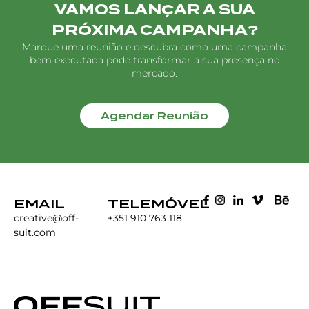
VAMOS LANÇAR A SUA
PRÓXIMA CAMPANHA?
Marque uma reunião e descubra como uma campanha
bem executada pode transformar a sua presença no
mercado.
Agendar Reunião
EMAIL
TELEMÓVEL
creative@off-
+351 910 763 118
suit.com