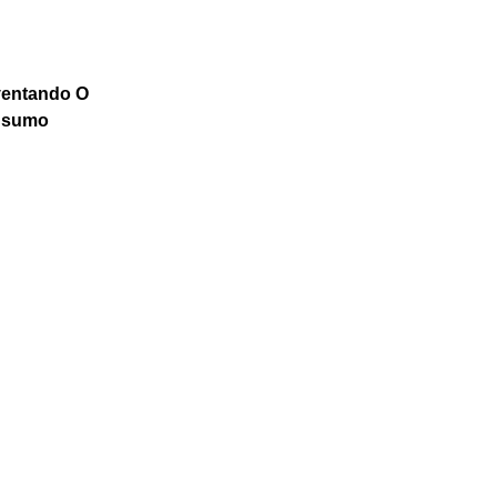
ventando O
nsumo