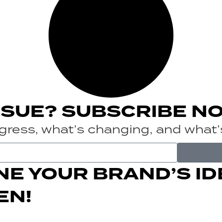
SSUE? SUBSCRIBE N
rogress, what’s changing, and what
NE YOUR BRAND’S ID
EN!