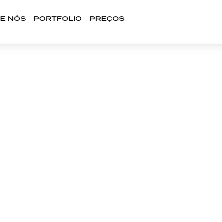
E NÓS
PORTFOLIO
PREÇOS
Do Cliente: Além
ompensas