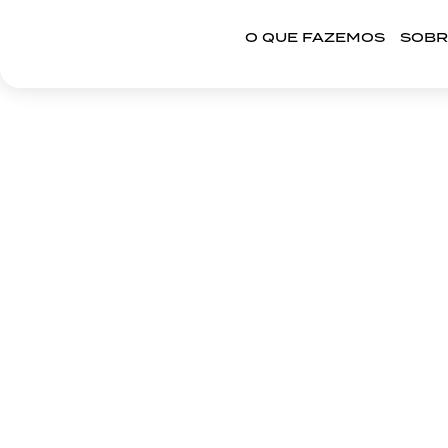
O QUE FAZEMOS
SOBR
O Futuro Da Fidelidade 
Dos Programas De Rec
Tradicionais
Read More