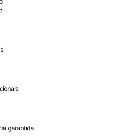
o
o
is
cionais
ia garantida