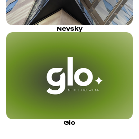
Nevsky
Glo