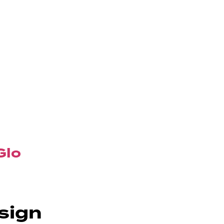
Glo
sign