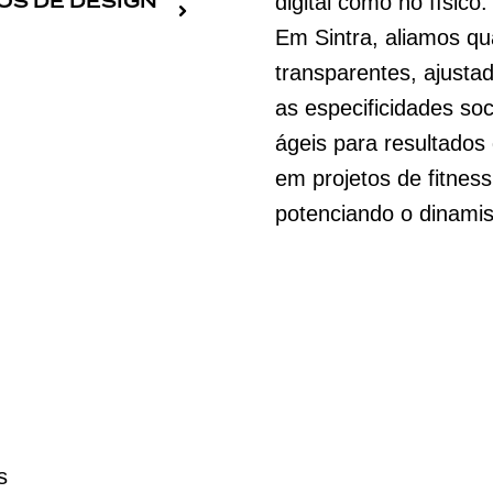
OS DE DESIGN
digital como no físico.
Em Sintra, aliamos qu
transparentes, ajusta
as especificidades so
ágeis para resultados
em projetos de fitness
potenciando o dinamis
s