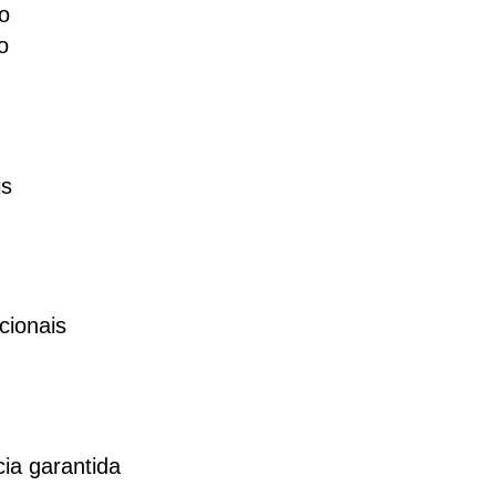
o
o
is
cionais
ia garantida