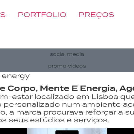
ÓS
PORTFOLIO
PREÇOS
social media
promo videos
 energy
tre Corpo, Mente E Energia, 
m-estar localizado em Lisboa qu
o personalizado num ambiente ac
, a marca procurava reforçar a su
s seus estúdios e serviços.