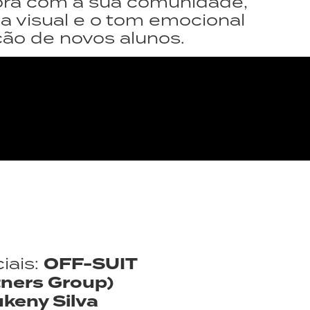
dora com a sua comunidade,
za visual e o tom emocional
ção de novos alunos.
iais:
OFF-SUIT
tners Group)
keny Silva