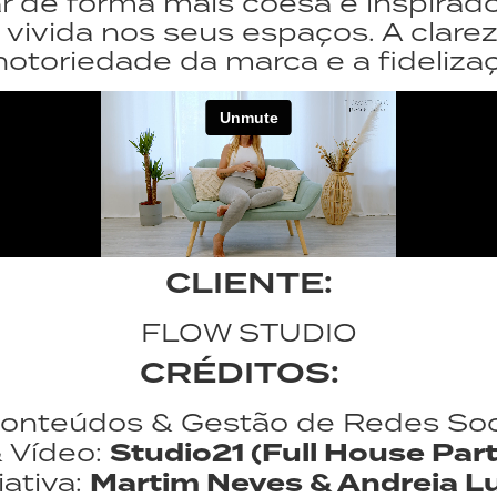
r de forma mais coesa e inspira
a vivida nos seus espaços. A clare
otoriedade da marca e a fideliza
CLIENTE:
FLOW STUDIO
CRÉDITOS:
onteúdos & Gestão de Redes Soc
& Vídeo:
Studio21 (Full House Par
iativa:
Martim Neves & Andreia Lu