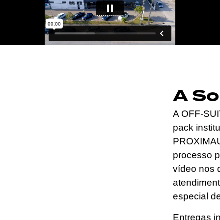
A So
A OFF-SUIT
pack instit
PROXIMAUTO
processo p
vídeo nos d
atendiment
especial d
Entregas i