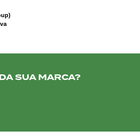
oup)
lva
 DA SUA MARCA?