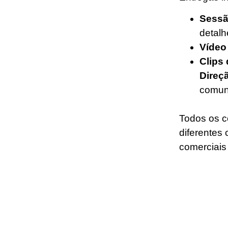
Sessão
detalh
Vídeo 
Clips 
Direçã
comun
Todos os c
diferentes 
comerciais