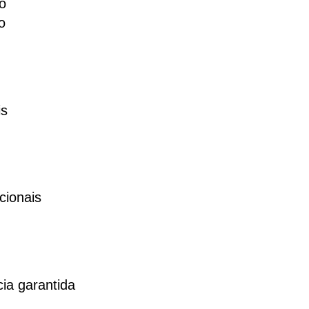
o
o
is
cionais
ia garantida