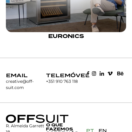
EURONICS
EMAIL
TELEMÓVEL
creative@off-
+351 910 763 118
suit.com
O QUE
R. Almeida Garrett
FAZEMOS
PT
EN