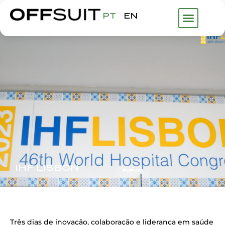
PT
EN
O QUE FAZE
IHF LISBON
EVENTS
Três dias de inovação, colaboração e liderança em saúde