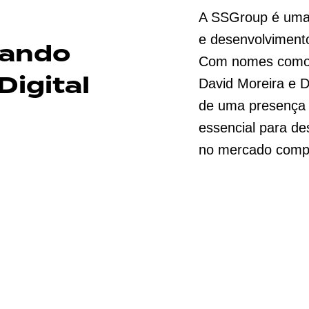
A SSGroup é uma a
e desenvolvimento 
nando
Com nomes como G
igital
David Moreira e D
de uma presença d
essencial para des
no mercado compe